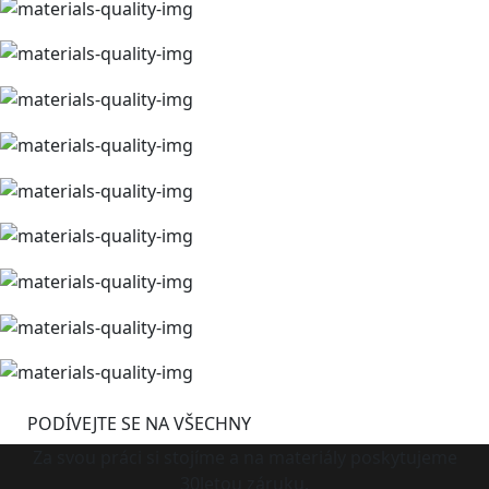
PODÍVEJTE SE NA VŠECHNY
Za svou práci si stojíme a na materiály poskytujeme
30letou záruku.