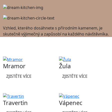
Vzhled, kterého dosáhnete s přírodním kamenem, je
skutečně výjimečný a zapůsobí na každého návštěvníka.
PROZKOUMEJTE
Druhy kamene
Mramor
Žula
ZJISTĚTE VÍCE
ZJISTĚTE VÍCE
Travertin
Vápenec