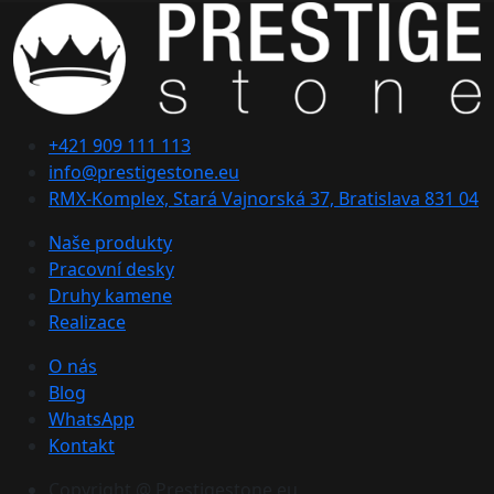
+421 909 111 113
info@prestigestone.eu
RMX-Komplex, Stará Vajnorská 37, Bratislava 831 04
Naše produkty
Pracovní desky
Druhy kamene
Realizace
O nás
Blog
WhatsApp
Kontakt
Copyright @ Prestigestone.eu