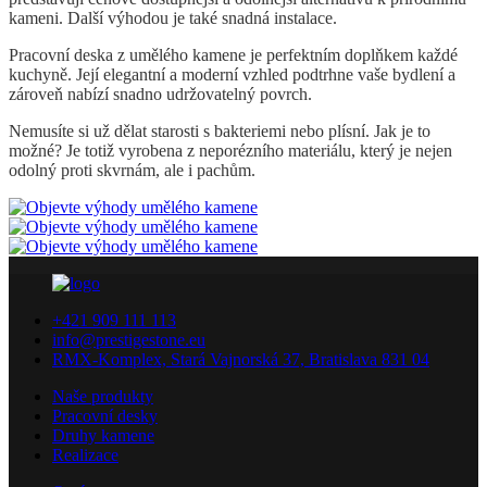
kameni. Další výhodou je také snadná instalace.
Pracovní deska z umělého kamene je perfektním doplňkem každé
kuchyně. Její elegantní a moderní vzhled podtrhne vaše bydlení a
zároveň nabízí snadno udržovatelný povrch.
Nemusíte si už dělat starosti s bakteriemi nebo plísní. Jak je to
možné? Je totiž vyrobena z neporézního materiálu, který je nejen
odolný proti skvrnám, ale i pachům.
+421 909 111 113
info@prestigestone.eu
RMX-Komplex, Stará Vajnorská 37, Bratislava 831 04
Naše produkty
Pracovní desky
Druhy kamene
Realizace