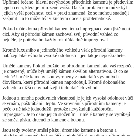
Upřímně řečeno: hlavní nevýhodou přírodních kamenů je především
jejich cena, která je přirozeně vyšší. Dalším problémem může být
jejich vyšší poréznost, což v praxi znamená, že se mohou snadněji
zašpinit – a to může být v kuchyni docela problematické.
Pokud máte doma přírodní kámen, téma impregnace vám jistě není
cizí. Aby si přírodní kámen zachoval svůj původní vzhled co
nejdéle, je potřeba ho každý rok důkladně impregnovat.
Kromě luxusního a jedinečného vzhledu však přírodní kameny
nabízejí také výhodu vysoké odolnosti – jen tak je nepoškrábete.
Umělé kameny Pokud toužíte po přírodním kameni, ale váš rozpočet
je omezený, může být umělý kámen skvělou alternativou. O co se
jedná? Umělé kameny jsou vyrobeny z materiálů vyvinutých
člověkem, které přírodní kámen napodobují. Kromě dokonalého
vzhledu a nižší ceny nabízejí i řadu dalších výhod.
Jednou z mnoha pozitivních vlastností je jejich vysoká odolnost vůči
skvrnám, poškrábání i teplu. Ve srovnání s přírodními kameny je
péče o ně také jednodušší, protože nevyžadují každoroční
impregnaci. Je to dáno jejich složením – umělé kameny se vyrábějí
ze směsi písku, drceného kamene a betonu.
Jsou tedy tvořeny směsí písku, drceného kamene a betonu a
představují cenově dostupnější a odolnější alternativu k přírodnímu