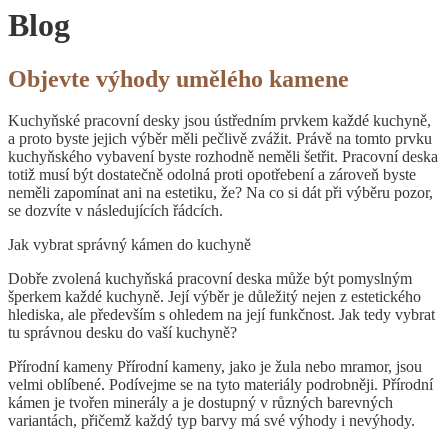
Blog
Objevte výhody umělého kamene
Kuchyňské pracovní desky jsou ústředním prvkem každé kuchyně,
a proto byste jejich výběr měli pečlivě zvážit. Právě na tomto prvku
kuchyňského vybavení byste rozhodně neměli šetřit. Pracovní deska
totiž musí být dostatečně odolná proti opotřebení a zároveň byste
neměli zapomínat ani na estetiku, že? Na co si dát při výběru pozor,
se dozvíte v následujících řádcích.
Jak vybrat správný kámen do kuchyně
Dobře zvolená kuchyňská pracovní deska může být pomyslným
šperkem každé kuchyně. Její výběr je důležitý nejen z estetického
hlediska, ale především s ohledem na její funkčnost. Jak tedy vybrat
tu správnou desku do vaší kuchyně?
Přírodní kameny Přírodní kameny, jako je žula nebo mramor, jsou
velmi oblíbené. Podívejme se na tyto materiály podrobněji. Přírodní
kámen je tvořen minerály a je dostupný v různých barevných
variantách, přičemž každý typ barvy má své výhody i nevýhody.