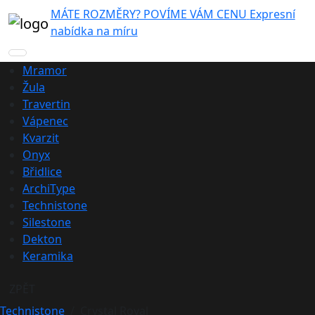
MÁTE ROZMĚRY? POVÍME VÁM CENU
Expresní
nabídka na míru
Mramor
Žula
Travertin
Vápenec
Kvarzit
Onyx
Břidlice
ArchiType
Technistone
Silestone
Dekton
Keramika
ZPĚT
Technistone
Crystal Royal