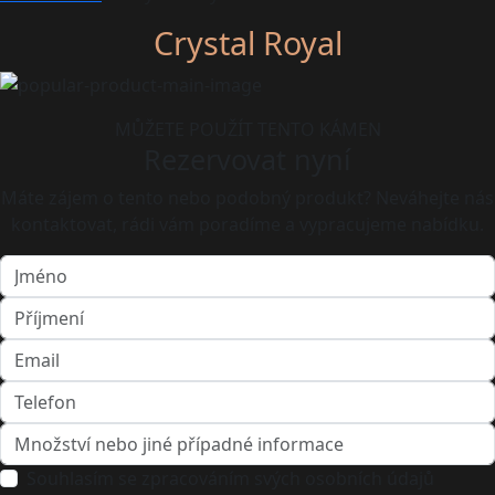
Crystal Royal
MŮŽETE POUŽÍT TENTO KÁMEN
Rezervovat nyní
Máte zájem o tento nebo podobný produkt? Neváhejte nás
kontaktovat, rádi vám poradíme a vypracujeme nabídku.
Souhlasím se zpracováním svých osobních údajů