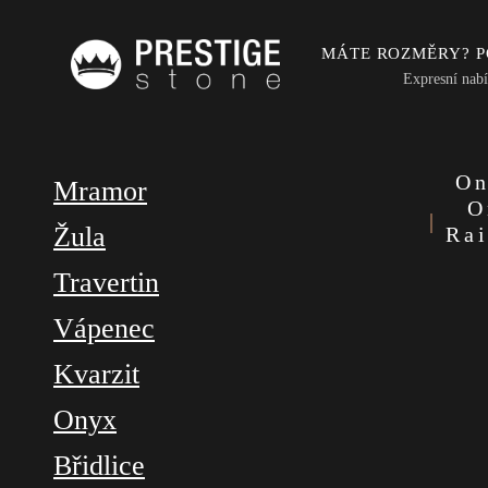
MÁTE ROZMĚRY? 
Expresní nab
On
Mramor
O
Žula
Ra
Travertin
Vápenec
Kvarzit
Onyx
Břidlice